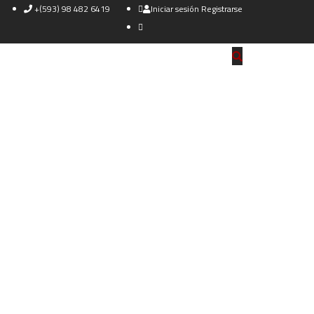
+(593) 98 482 6419
Iniciar sesión
Registrarse