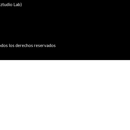
eztudio Lab)
odos los derechos reservados
 caracteres de números y letras, y contener al menos 1 letra mayúsc