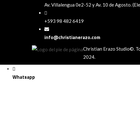
Av. Villalengua 0e2-52 y Av. 10 de Agosto. (El
+593 98 482 6419
info@christianerazo.com
Christian Erazo Studio©. T
2024.
Whatsapp
Sign In
La contraseña debe tener un mínimo de 8