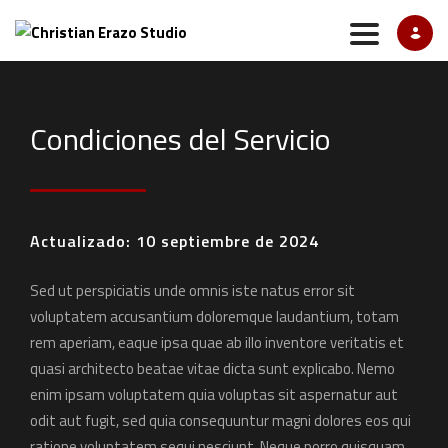
TOGGLE N
Condiciones del Servicio
Actualizado: 10 septiembre de 2024
Sed ut perspiciatis unde omnis iste natus error sit
voluptatem accusantium doloremque laudantium, totam
rem aperiam, eaque ipsa quae ab illo inventore veritatis et
quasi architecto beatae vitae dicta sunt explicabo. Nemo
enim ipsam voluptatem quia voluptas sit aspernatur aut
odit aut fugit, sed quia consequuntur magni dolores eos qui
ratione voluptatem sequi nesciunt. Neque porro quisquam